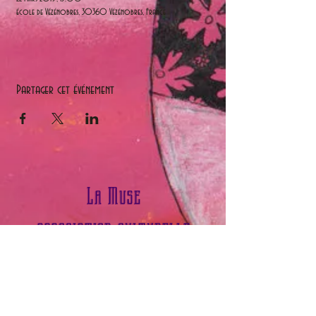
école de Vézénobres, 30360 Vézénobres, France
Partager cet événement
La Muse
association culturelle
contact Sophie Boudieux
Tél :
0783100505