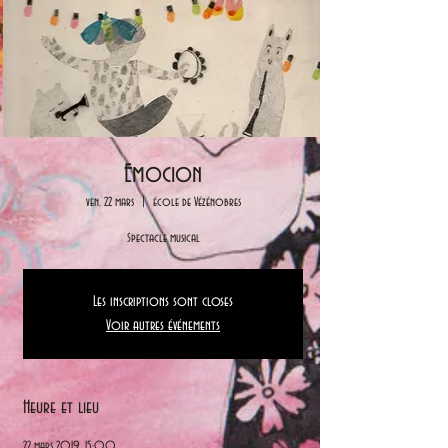
Emocion
ven. 22 mars
  |  
école de Vézénobres
Spectacle musical
Les inscriptions sont closes
Voir autres événements
Heure et lieu
22 mars 2019, 15:00