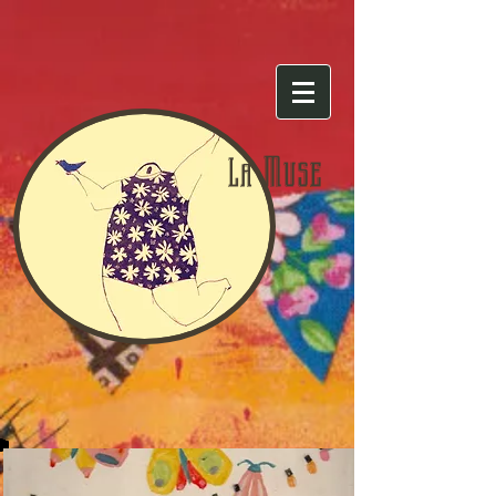
Muse
La