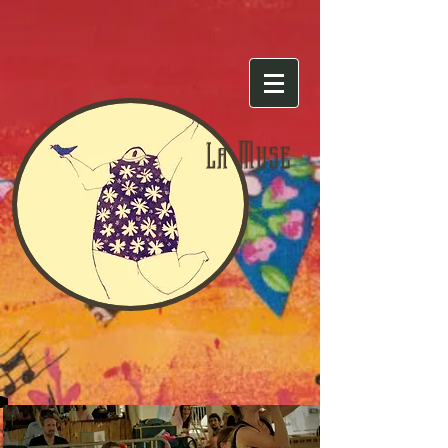
Muse
La