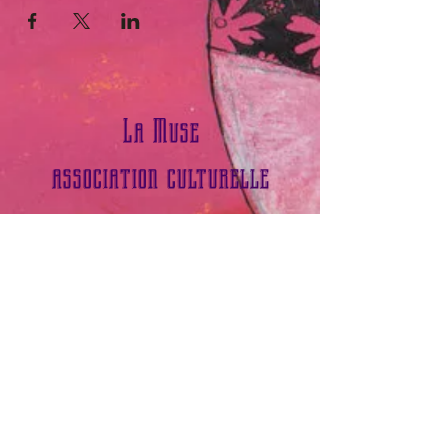
La Muse
association culturelle
contact Sophie Boudieux
Tél :
0783100505
​ Email :
museasso@hotmail.com
contact Pierre Lassailly
Tél:
06 31 92 32 93
​ Email :
1mail2pierre@gmail.com