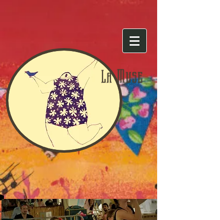
Muse
La