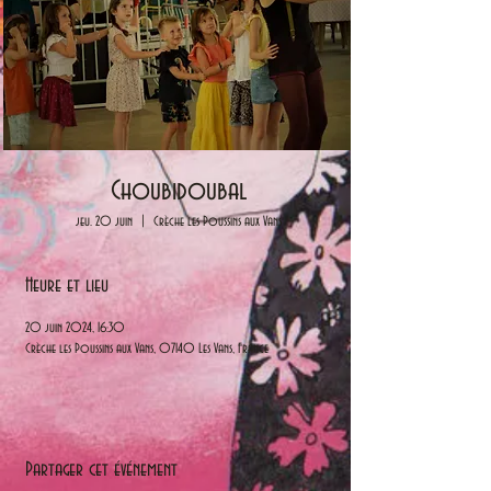
Choubidoubal
jeu. 20 juin
  |  
Crèche les Poussins aux Vans
Heure et lieu
20 juin 2024, 16:30
Crèche les Poussins aux Vans, 07140 Les Vans, France
Partager cet événement