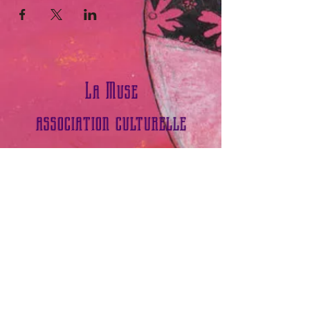
La Muse
association culturelle
contact Sophie Boudieux
Tél :
0783100505
​ Email :
museasso@hotmail.com
contact Pierre Lassailly
Tél:
06 31 92 32 93
​ Email :
1mail2pierre@gmail.com