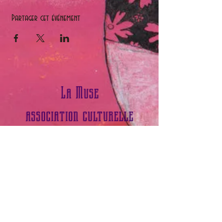
Partager cet événement
La Muse
association culturelle
contact Sophie Boudieux
Tél :
0783100505
​ Email :
museasso@hotmail.com
contact Pierre Lassailly