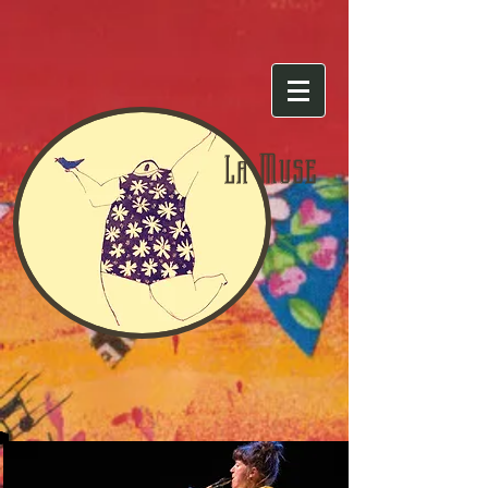
Muse
La